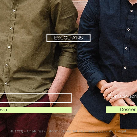
ESCOLTA'NS
informacio@cri
Dossier
nvia
© 2025 - Criatures -
informacio@criaturesmusica.cat
-
Avís legal