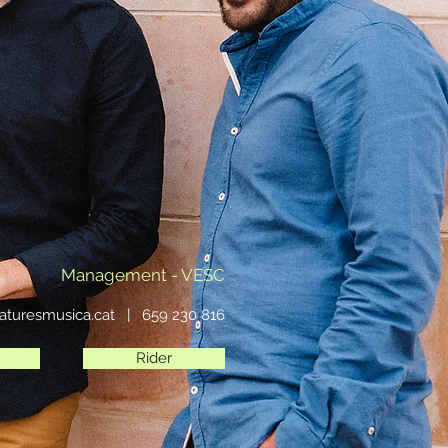
Management -
VESC
aturesmusica.cat
| 659 230 816
Rider